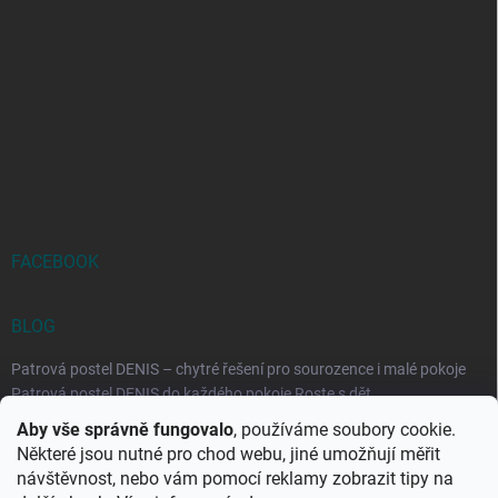
FACEBOOK
BLOG
Patrová postel DENIS – chytré řešení pro sourozence i malé pokoje
Patrová postel DENIS do každého pokoje Roste s dět...
Aby vše správně fungovalo
, používáme soubory cookie.
Rozkládací postele RELAX – ideální řešení pro malé prostory i
Některé jsou nutné pro chod webu, jiné umožňují měřit
každodenní spaní
návštěvnost, nebo vám pomocí reklamy zobrazit tipy na
Rozkládací postel, která se přizpůsobí vašemu živo...