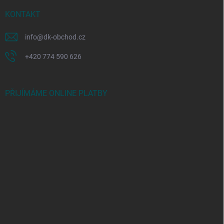
KONTAKT
info
@
dk-obchod.cz
+420 774 590 626
PŘIJÍMÁME ONLINE PLATBY