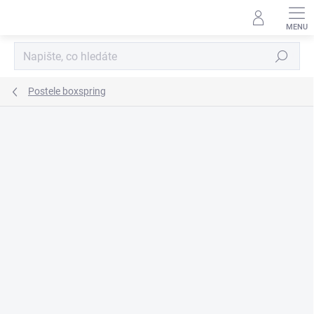
Přejít
na
obsah
Hledat
Postele boxspring