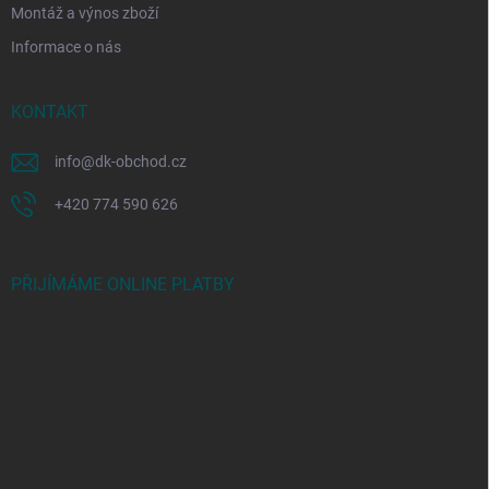
Montáž a výnos zboží
Informace o nás
KONTAKT
info
@
dk-obchod.cz
+420 774 590 626
PŘIJÍMÁME ONLINE PLATBY