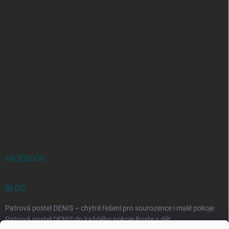
FACEBOOK
BLOG
Patrová postel DENIS – chytré řešení pro sourozence i malé pokoje
Patrová postel DENIS do každého pokoje Roste s dět...