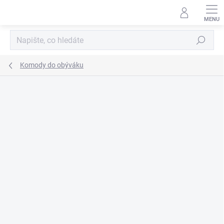
Přejít
na
obsah
Hledat
Komody do obýváku