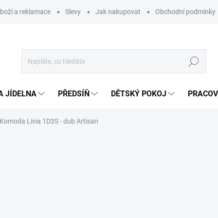
zboží a reklamace
Slevy
Jak nakupovat
Obchodní podmínky
Hledat
A JÍDELNA
PŘEDSÍŇ
DĚTSKÝ POKOJ
PRACOV
Komoda Livia 1D3S - dub Artisan