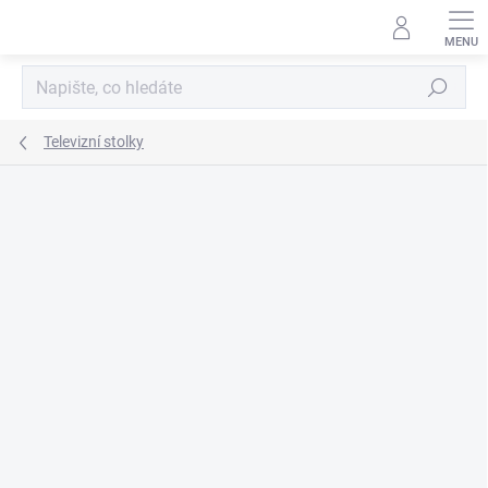
Přejít
na
obsah
Hledat
Televizní stolky