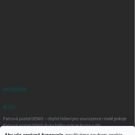
FACEBOOK
BLOG
Patrová postel DENIS – chytré řešení pro sourozence i malé pokoje
Patrová postel DENIS do každého pokoje Roste s dět...