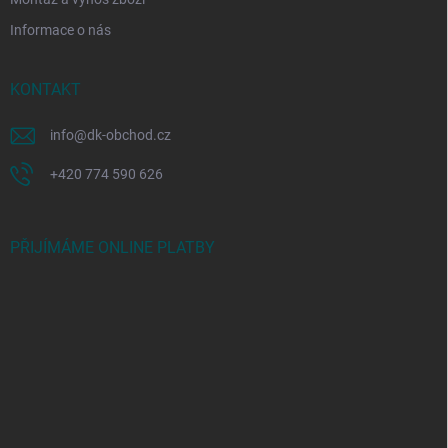
Informace o nás
KONTAKT
info
@
dk-obchod.cz
+420 774 590 626
PŘIJÍMÁME ONLINE PLATBY