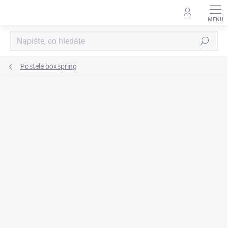
Přejít
na
obsah
Hledat
Postele boxspring