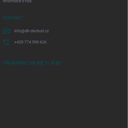
Informace o nás
KONTAKT
info
@
dk-obchod.cz
+420 774 590 626
PŘIJÍMÁME ONLINE PLATBY