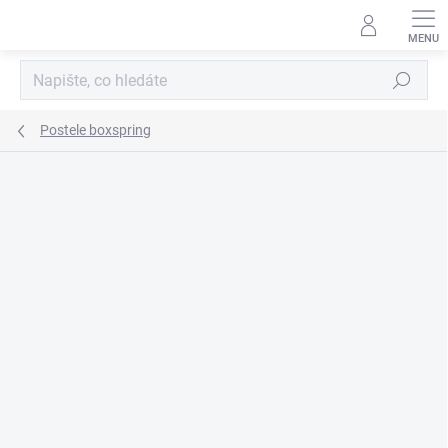
Přejít
na
obsah
Hledat
Postele boxspring