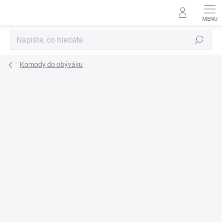
Přejít
na
obsah
Hledat
Komody do obýváku