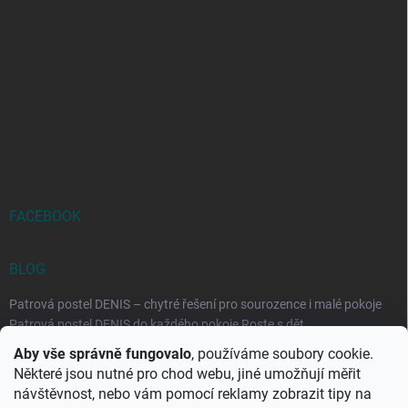
FACEBOOK
BLOG
Patrová postel DENIS – chytré řešení pro sourozence i malé pokoje
Patrová postel DENIS do každého pokoje Roste s dět...
Aby vše správně fungovalo
, používáme soubory cookie.
Rozkládací postele RELAX – ideální řešení pro malé prostory i
Některé jsou nutné pro chod webu, jiné umožňují měřit
každodenní spaní
návštěvnost, nebo vám pomocí reklamy zobrazit tipy na
Rozkládací postel, která se přizpůsobí vašemu živo...