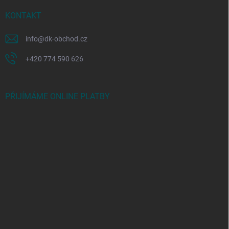
KONTAKT
info
@
dk-obchod.cz
+420 774 590 626
PŘIJÍMÁME ONLINE PLATBY