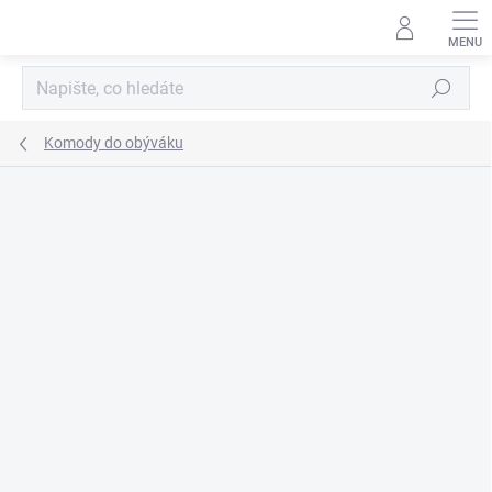
Přejít
na
obsah
Hledat
Komody do obýváku