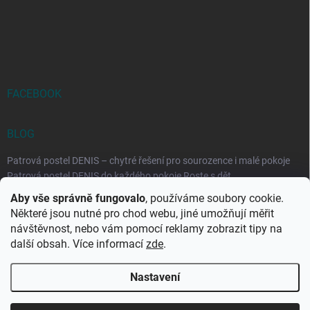
FACEBOOK
BLOG
Patrová postel DENIS – chytré řešení pro sourozence i malé pokoje
Patrová postel DENIS do každého pokoje Roste s dět...
Aby vše správně fungovalo
, používáme soubory cookie.
Rozkládací postele RELAX – ideální řešení pro malé prostory i
Některé jsou nutné pro chod webu, jiné umožňují měřit
každodenní spaní
návštěvnost, nebo vám pomocí reklamy zobrazit tipy na
Rozkládací postel, která se přizpůsobí vašemu živo...
další obsah. Více informací
zde
.
Nastavení
Copyright 2026
DK-obchod.cz
. Všechna práva vyhrazena.
Upravit