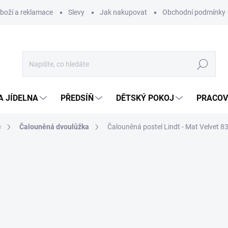
zboží a reklamace
Slevy
Jak nakupovat
Obchodní podmínky
Hledat
A JÍDELNA
PŘEDSÍŇ
DĚTSKÝ POKOJ
PRACOV
e
Čalouněná dvoulůžka
Čalouněná postel Lindt - Mat Velvet 8