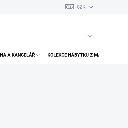
CZK
Podmínky ochrany osobních údajů
Pojištění zásilky
Montáž 
PRÁZDNÝ KOŠÍK
NÁKUPNÍ
KOŠÍK
NA A KANCELÁŘ
KOLEKCE NÁBYTKU Z MASIVU
V
3