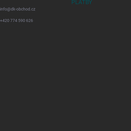
PLATBY
info
@
dk-obchod.cz
+420 774 590 626