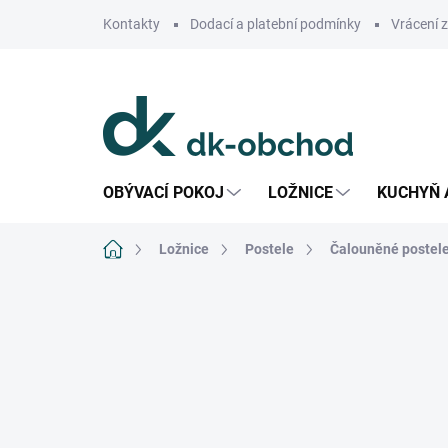
Přejít
Kontakty
Dodací a platební podmínky
Vrácení 
na
obsah
OBÝVACÍ POKOJ
LOŽNICE
KUCHYŇ 
Domů
Ložnice
Postele
Čalouněné postel