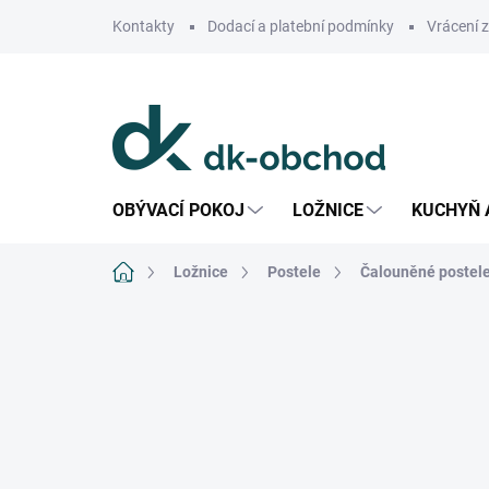
Přejít
Kontakty
Dodací a platební podmínky
Vrácení 
na
obsah
OBÝVACÍ POKOJ
LOŽNICE
KUCHYŇ 
Domů
Ložnice
Postele
Čalouněné postel