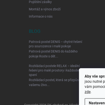
Pojištění zásilky
Montáž a výnos zboží
Informace o nás
BLOG
Patrová postel DENIS – chytré řešení
pro sourozence i malé pokoje
Patrová postel DENIS do každého
pokoje Roste s dět...
Rozkládací postele RELAX – ideální
řešení pro malé prostory i každodenní
spaní
Aby vše spr
Rozkládací postel, která se přizpůsobí
jsou nutné p
vašemu živo...
vám pomocí 
zde
.
Nastaven