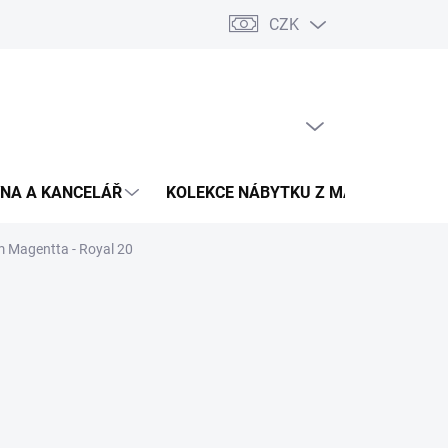
CZK
Podmínky ochrany osobních údajů
Pojištění zásilky
Montáž 
PRÁZDNÝ KOŠÍK
NÁKUPNÍ
KOŠÍK
NA A KANCELÁŘ
KOLEKCE NÁBYTKU Z MASIVU
V
m Magentta - Royal 20