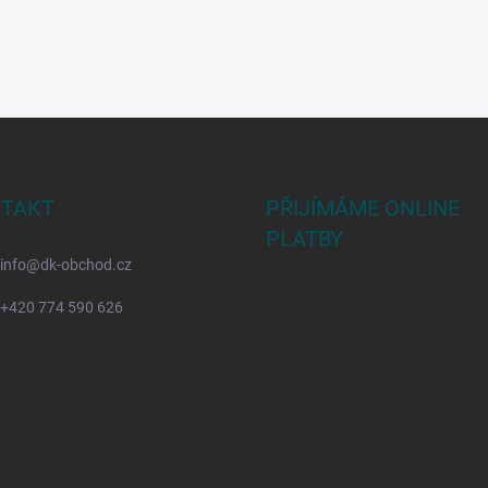
TAKT
PŘIJÍMÁME ONLINE
PLATBY
info
@
dk-obchod.cz
+420 774 590 626