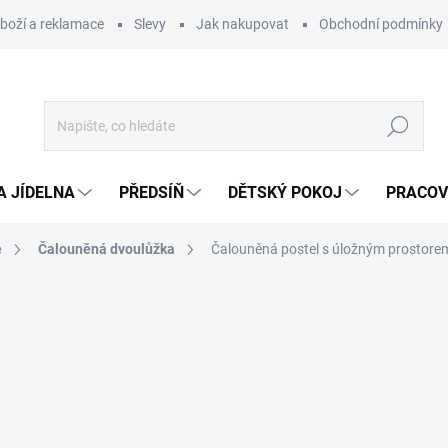
zboží a reklamace
Slevy
Jak nakupovat
Obchodní podmínky
Hledat
A JÍDELNA
PŘEDSÍŇ
DĚTSKÝ POKOJ
PRACOV
e
Čalouněná dvoulůžka
Čalouněná postel s úložným prostore