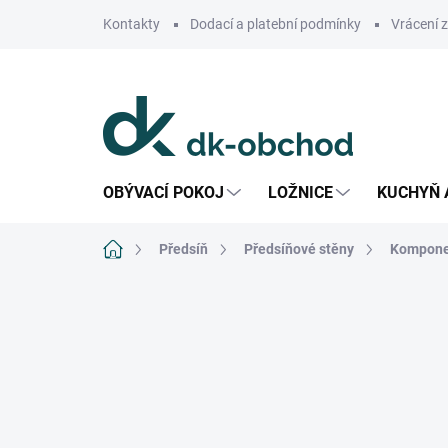
Přejít
Kontakty
Dodací a platební podmínky
Vrácení 
na
obsah
OBÝVACÍ POKOJ
LOŽNICE
KUCHYŇ 
Domů
Předsíň
Předsíňové stěny
Komponen