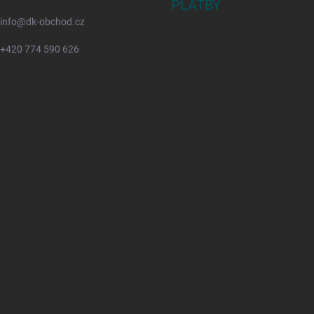
PLATBY
info
@
dk-obchod.cz
+420 774 590 626