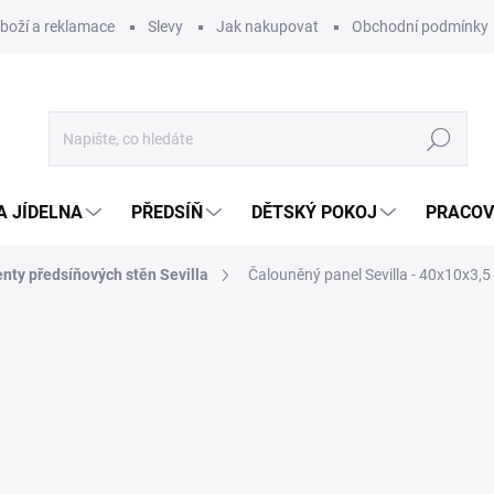
zboží a reklamace
Slevy
Jak nakupovat
Obchodní podmínky
Hledat
A JÍDELNA
PŘEDSÍŇ
DĚTSKÝ POKOJ
PRACOV
ty předsíňových stěn Sevilla
Čalouněný panel Sevilla - 40x10x3,5