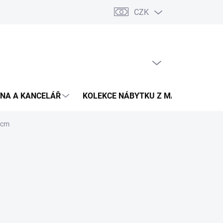
CZK
Podmínky ochrany osobních údajů
Pojištění zásilky
Montáž 
PRÁZDNÝ KOŠÍK
NÁKUPNÍ
KOŠÍK
NA A KANCELÁŘ
KOLEKCE NÁBYTKU Z MASIVU
V
 cm