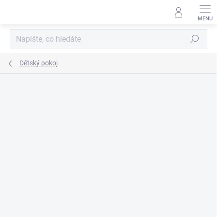
Přejít
na
obsah
Hledat
Dětský pokoj