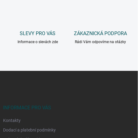
SLEVY PRO VÁS
ZÁKAZNICKÁ PODPORA
Informace o slevách zde
Rádi Vám odpovíme na otázky
Z
á
p
a
t
í
INFORMACE PRO VÁS
Kontakty
Dodací a platební podmínky