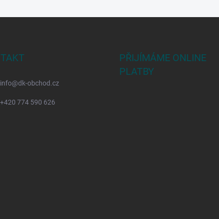
TAKT
PŘIJÍMÁME ONLINE
PLATBY
info
@
dk-obchod.cz
+420 774 590 626