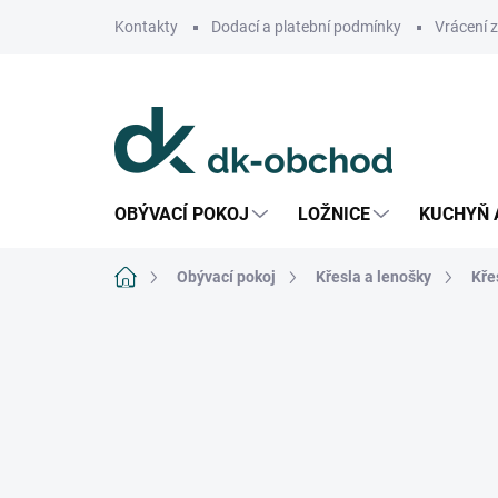
Přejít
Kontakty
Dodací a platební podmínky
Vrácení 
na
obsah
OBÝVACÍ POKOJ
LOŽNICE
KUCHYŇ 
Domů
Obývací pokoj
Křesla a lenošky
Kře