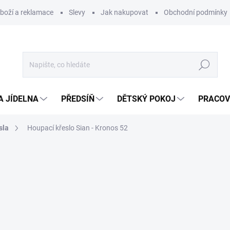
zboží a reklamace
Slevy
Jak nakupovat
Obchodní podmínky
Hledat
A JÍDELNA
PŘEDSÍŇ
DĚTSKÝ POKOJ
PRACOV
sla
Houpací křeslo Sian - Kronos 52