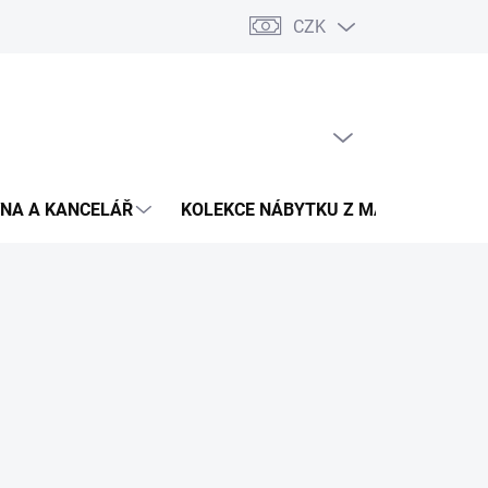
CZK
Podmínky ochrany osobních údajů
Pojištění zásilky
Montáž 
PRÁZDNÝ KOŠÍK
NÁKUPNÍ
KOŠÍK
NA A KANCELÁŘ
KOLEKCE NÁBYTKU Z MASIVU
V