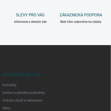
SLEVY PRO VÁS
ZÁKAZNICKÁ PODPORA
Informace o slevách zde
Rádi Vám odpovíme na otázky
Z
á
p
a
t
í
INFORMACE PRO VÁS
Kontakty
Dodací a platební podmínky
Vrácení zboží a reklamace
Slevy