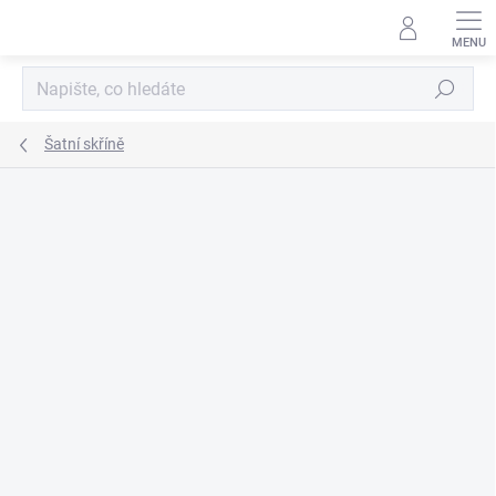
Přejít
na
obsah
Hledat
Šatní skříně