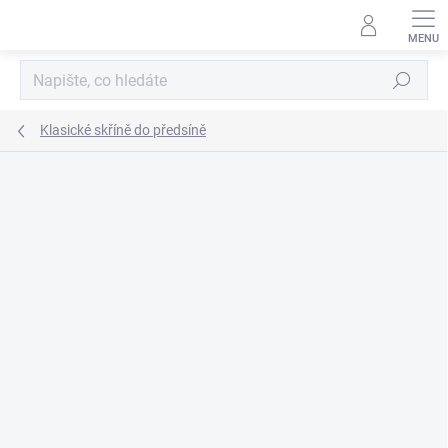
Přejít
na
obsah
Hledat
Klasické skříně do předsíně