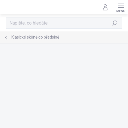
Přejít
na
obsah
Hledat
Klasické skříně do předsíně