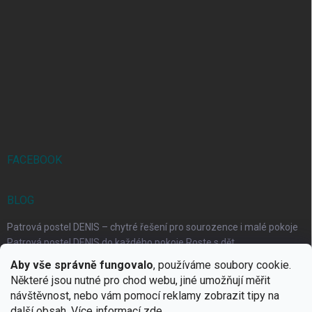
FACEBOOK
BLOG
Patrová postel DENIS – chytré řešení pro sourozence i malé pokoje
Patrová postel DENIS do každého pokoje Roste s dět...
Aby vše správně fungovalo
, používáme soubory cookie.
Rozkládací postele RELAX – ideální řešení pro malé prostory i
Některé jsou nutné pro chod webu, jiné umožňují měřit
každodenní spaní
návštěvnost, nebo vám pomocí reklamy zobrazit tipy na
Rozkládací postel, která se přizpůsobí vašemu živo...
další obsah. Více informací
zde
.