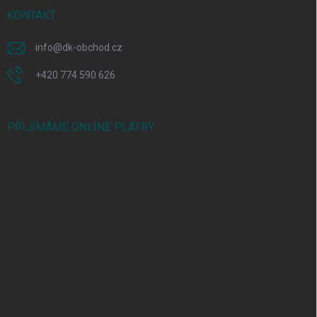
KONTAKT
info
@
dk-obchod.cz
+420 774 590 626
PŘIJÍMÁME ONLINE PLATBY