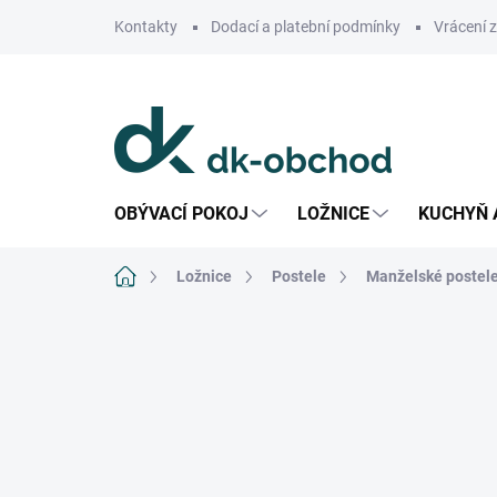
Přejít
Kontakty
Dodací a platební podmínky
Vrácení 
na
obsah
OBÝVACÍ POKOJ
LOŽNICE
KUCHYŇ 
Domů
Ložnice
Postele
Manželské postel