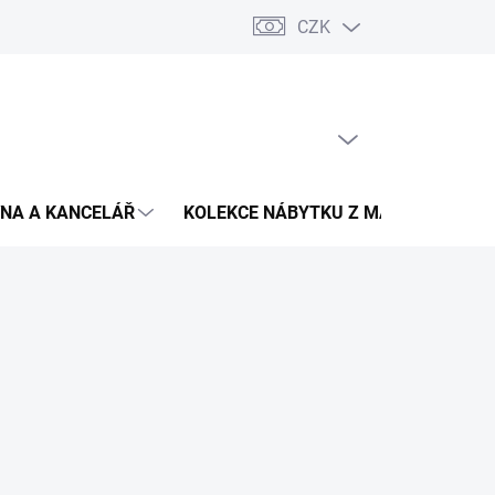
CZK
Podmínky ochrany osobních údajů
Pojištění zásilky
Montáž 
PRÁZDNÝ KOŠÍK
NÁKUPNÍ
KOŠÍK
NA A KANCELÁŘ
KOLEKCE NÁBYTKU Z MASIVU
V