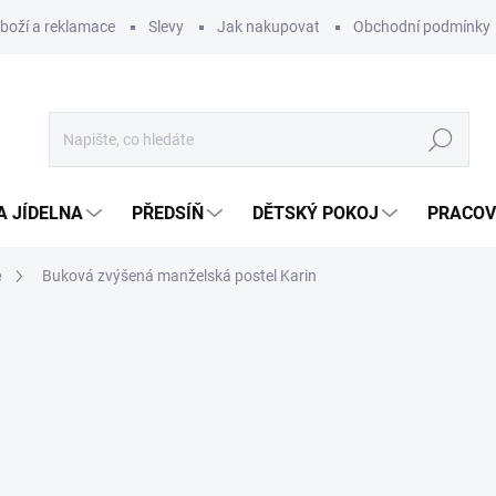
zboží a reklamace
Slevy
Jak nakupovat
Obchodní podmínky
Hledat
A JÍDELNA
PŘEDSÍŇ
DĚTSKÝ POKOJ
PRACOV
e
Buková zvýšená manželská postel Karin