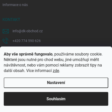
Informace o nás
KONTAKT
info
@
dk-obchod.cz
+420 774 590 626
Aby vše správně fungovalo
, používáme soubory cookie.
PŘIJÍMÁME ONLINE PLATBY
Některé jsou nutné pro chod webu, jiné umožňují měřit
návštěvnost, nebo vám pomocí reklamy zobrazit tipy na
další obsah. Více informací
zde
.
Nastavení
Souhlasím