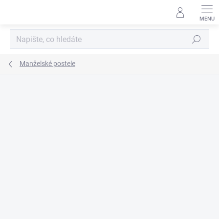
Přejít
na
obsah
Hledat
Manželské postele