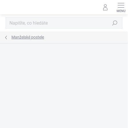
Přejít
na
obsah
Hledat
Manželské postele