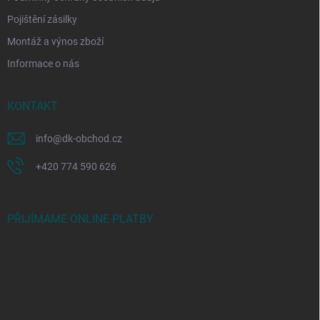
Pojištění zásilky
Montáž a výnos zboží
Informace o nás
KONTAKT
info
@
dk-obchod.cz
+420 774 590 626
PŘIJÍMÁME ONLINE PLATBY