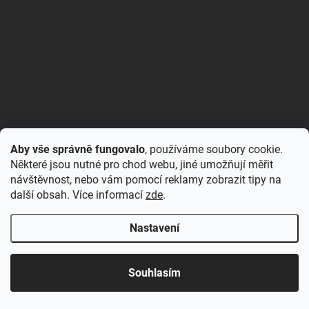
FACEBOOK
Aby vše správně fungovalo
, používáme soubory cookie.
Některé jsou nutné pro chod webu, jiné umožňují měřit
BLOG
návštěvnost, nebo vám pomocí reklamy zobrazit tipy na
další obsah. Více informací
zde
.
Patrová postel DENIS – chytré řešení pro sourozence i malé pokoje
Patrová postel DENIS do každého pokoje Roste s dět...
Nastavení
Rozkládací postele RELAX – ideální řešení pro malé prostory i
každodenní spaní
Souhlasím
Rozkládací postel, která se přizpůsobí vašemu živo...