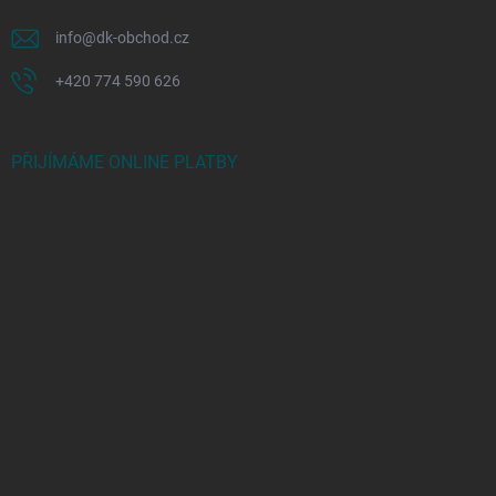
info
@
dk-obchod.cz
+420 774 590 626
PŘIJÍMÁME ONLINE PLATBY