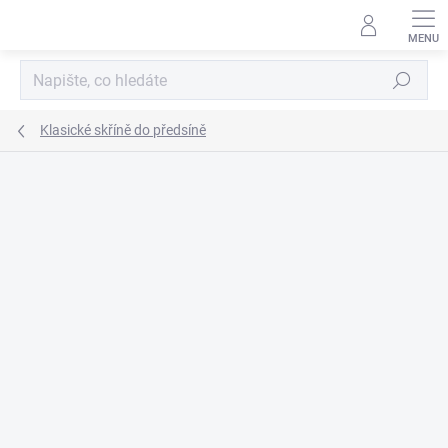
Přejít
na
obsah
Hledat
Klasické skříně do předsíně