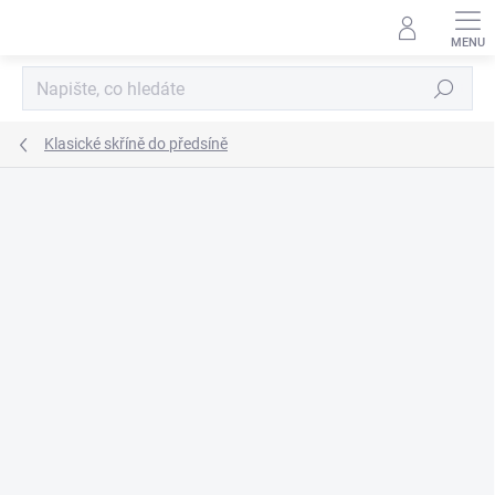
Přejít
na
obsah
Hledat
Klasické skříně do předsíně