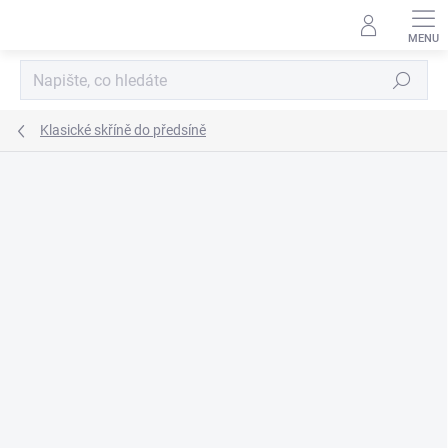
Přejít
na
obsah
Hledat
Klasické skříně do předsíně