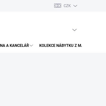
CZK
Podmínky ochrany osobních údajů
Pojištění zásilky
Montáž 
PRÁZDNÝ KOŠÍK
NÁKUPNÍ
KOŠÍK
NA A KANCELÁŘ
KOLEKCE NÁBYTKU Z MASIVU
V