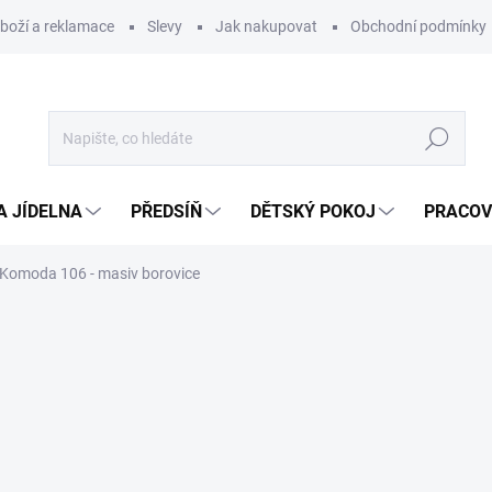
zboží a reklamace
Slevy
Jak nakupovat
Obchodní podmínky
Hledat
A JÍDELNA
PŘEDSÍŇ
DĚTSKÝ POKOJ
PRACOV
Komoda 106 - masiv borovice