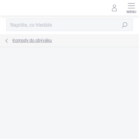
Přejít
na
obsah
Hledat
Komody do obýváku