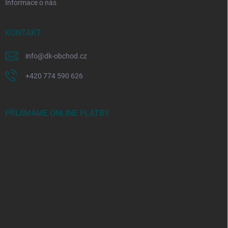
Informace o nás
KONTAKT
info
@
dk-obchod.cz
+420 774 590 626
PŘIJÍMÁME ONLINE PLATBY