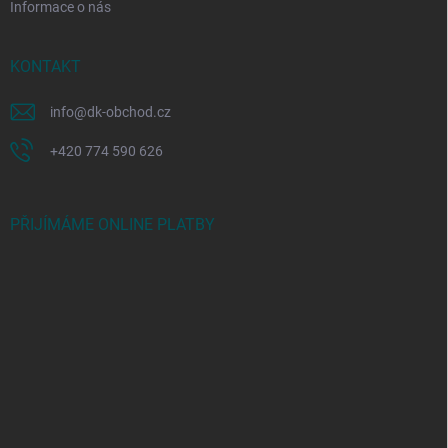
Informace o nás
KONTAKT
info
@
dk-obchod.cz
+420 774 590 626
PŘIJÍMÁME ONLINE PLATBY