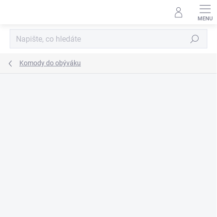
Přejít
na
obsah
Hledat
Komody do obýváku