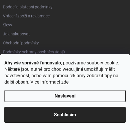
Dodací a platební podmínky
Vrácení zboží a reklamace
Slevy
Jak nakupovat
Obchodní podmínky
Podmínky ochrany osobních údajů
Pojištění zásilky
Aby vše správně fungovalo
, používáme soubory cookie.
Některé jsou nutné pro chod webu, jiné umožňují měřit
Montáž a výnos zboží
návštěvnost, nebo vám pomocí reklamy zobrazit tipy na
Informace o nás
další obsah. Více informací
zde
.
Nastavení
KONTAKT
info
@
dk-obchod.cz
Souhlasím
+420 774 590 626