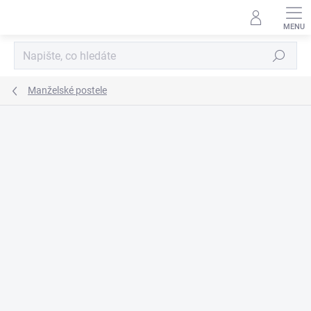
Přejít
na
obsah
Hledat
Manželské postele