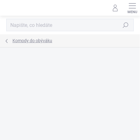
Přejít
na
obsah
Hledat
Komody do obýváku