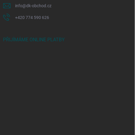
info
@
dk-obchod.cz
+420 774 590 626
PŘIJÍMÁME ONLINE PLATBY