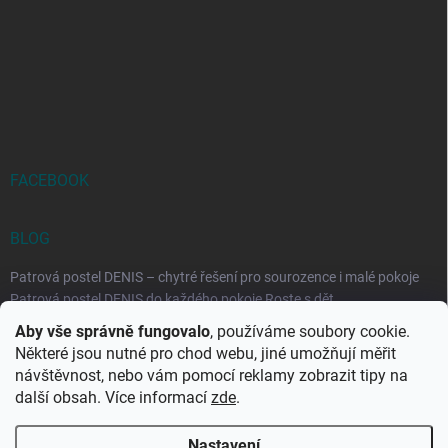
FACEBOOK
BLOG
Patrová postel DENIS – chytré řešení pro sourozence i malé pokoje
Patrová postel DENIS do každého pokoje Roste s dět...
Aby vše správně fungovalo
, používáme soubory cookie.
Rozkládací postele RELAX – ideální řešení pro malé prostory i
Některé jsou nutné pro chod webu, jiné umožňují měřit
každodenní spaní
návštěvnost, nebo vám pomocí reklamy zobrazit tipy na
Rozkládací postel, která se přizpůsobí vašemu živo...
další obsah. Více informací
zde
.
Nastavení