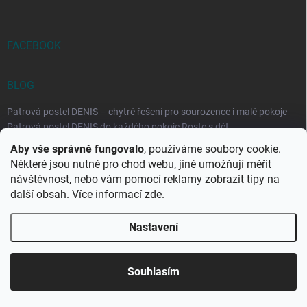
FACEBOOK
BLOG
Patrová postel DENIS – chytré řešení pro sourozence i malé pokoje
Patrová postel DENIS do každého pokoje Roste s dět...
Aby vše správně fungovalo
, používáme soubory cookie.
Rozkládací postele RELAX – ideální řešení pro malé prostory i
Některé jsou nutné pro chod webu, jiné umožňují měřit
každodenní spaní
návštěvnost, nebo vám pomocí reklamy zobrazit tipy na
Rozkládací postel, která se přizpůsobí vašemu živo...
další obsah. Více informací
zde
.
Nastavení
Copyright 2026
DK-obchod.cz
. Všechna práva vyhrazena.
Upravit
nastavení cookies
Souhlasím
Vytvořil Shoptet