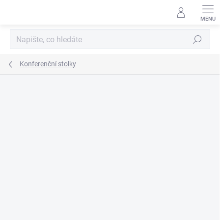
Přejít
na
obsah
Hledat
Konferenční stolky