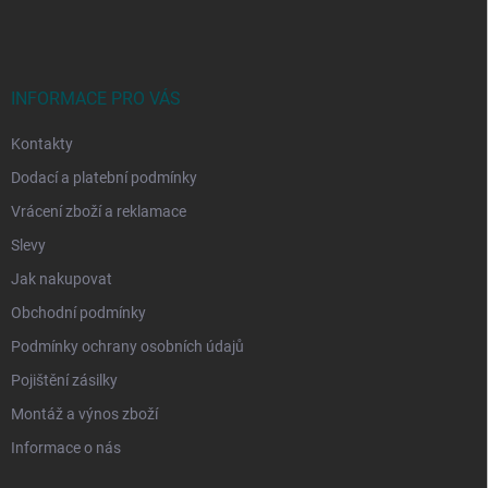
á
p
a
t
í
INFORMACE PRO VÁS
Kontakty
Dodací a platební podmínky
Vrácení zboží a reklamace
Slevy
Jak nakupovat
Obchodní podmínky
Podmínky ochrany osobních údajů
Pojištění zásilky
Montáž a výnos zboží
Informace o nás