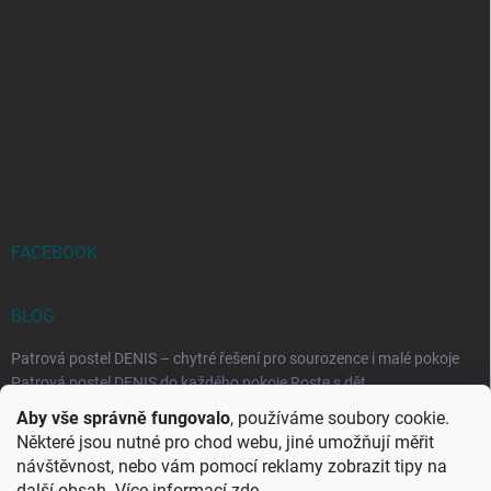
FACEBOOK
BLOG
Patrová postel DENIS – chytré řešení pro sourozence i malé pokoje
Patrová postel DENIS do každého pokoje Roste s dět...
Aby vše správně fungovalo
, používáme soubory cookie.
Rozkládací postele RELAX – ideální řešení pro malé prostory i
Některé jsou nutné pro chod webu, jiné umožňují měřit
každodenní spaní
návštěvnost, nebo vám pomocí reklamy zobrazit tipy na
Rozkládací postel, která se přizpůsobí vašemu živo...
další obsah. Více informací
zde
.