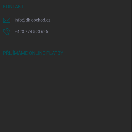
KONTAKT
info
@
dk-obchod.cz
+420 774 590 626
PŘIJÍMÁME ONLINE PLATBY