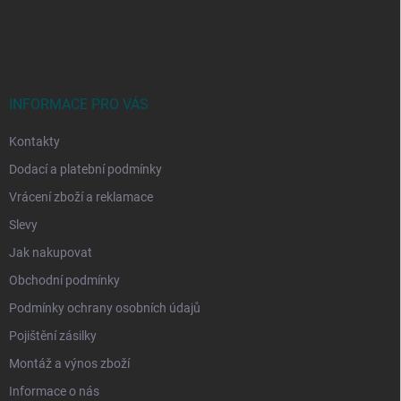
Z
á
p
a
t
í
INFORMACE PRO VÁS
Kontakty
Dodací a platební podmínky
Vrácení zboží a reklamace
Slevy
Jak nakupovat
Obchodní podmínky
Podmínky ochrany osobních údajů
Pojištění zásilky
Montáž a výnos zboží
Informace o nás