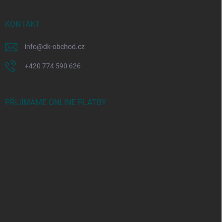
KONTAKT
info
@
dk-obchod.cz
+420 774 590 626
PŘIJÍMÁME ONLINE PLATBY