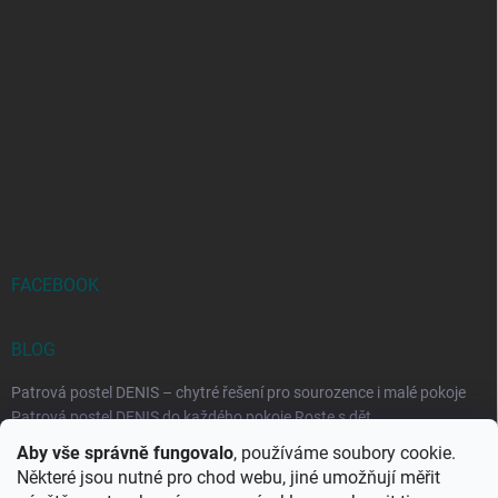
FACEBOOK
BLOG
Patrová postel DENIS – chytré řešení pro sourozence i malé pokoje
Patrová postel DENIS do každého pokoje Roste s dět...
Aby vše správně fungovalo
, používáme soubory cookie.
Rozkládací postele RELAX – ideální řešení pro malé prostory i
Některé jsou nutné pro chod webu, jiné umožňují měřit
každodenní spaní