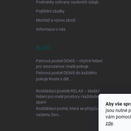
Podmínky ochrany osobních údajů
Pojištění zásilky
Montáž a výnos zboží
Informace o nás
BLOG
Patrová postel DENIS – chytré řešení
pro sourozence i malé pokoje
Patrová postel DENIS do každého
pokoje Roste s dět...
Rozkládací postele RELAX – ideální
řešení pro malé prostory i každodenní
spaní
Aby vše spr
Rozkládací postel, která se přizpůsobí
jsou nutné p
vašemu živo...
vám pomocí 
zde
.