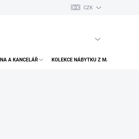
CZK
Podmínky ochrany osobních údajů
Pojištění zásilky
Montáž 
PRÁZDNÝ KOŠÍK
NÁKUPNÍ
KOŠÍK
NA A KANCELÁŘ
KOLEKCE NÁBYTKU Z MASIVU
V