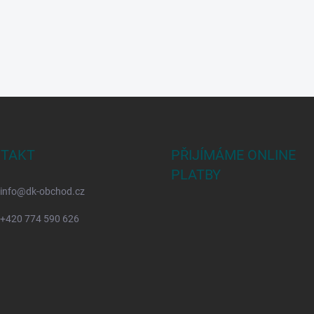
TAKT
PŘIJÍMÁME ONLINE
PLATBY
info
@
dk-obchod.cz
+420 774 590 626