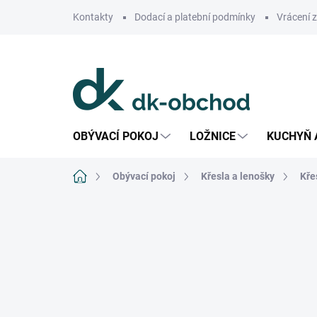
Přejít
Kontakty
Dodací a platební podmínky
Vrácení 
na
obsah
OBÝVACÍ POKOJ
LOŽNICE
KUCHYŇ 
Domů
Obývací pokoj
Křesla a lenošky
Kře