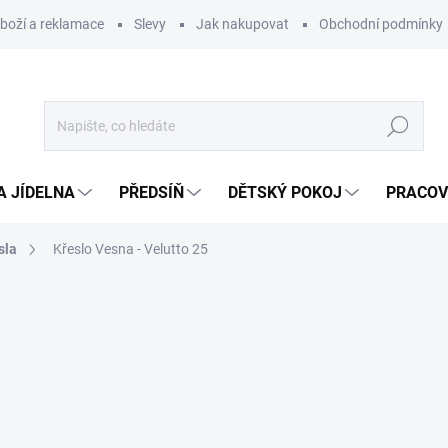
zboží a reklamace
Slevy
Jak nakupovat
Obchodní podmínky
Hledat
A JÍDELNA
PŘEDSÍŇ
DĚTSKÝ POKOJ
PRACOV
sla
Křeslo Vesna - Velutto 25