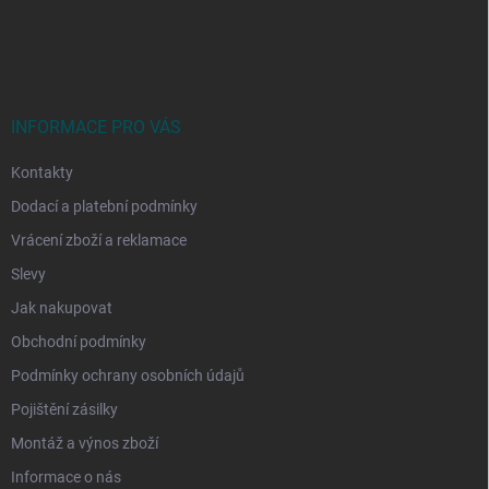
Z
á
p
a
t
í
INFORMACE PRO VÁS
Kontakty
Dodací a platební podmínky
Vrácení zboží a reklamace
Slevy
Jak nakupovat
Obchodní podmínky
Podmínky ochrany osobních údajů
Pojištění zásilky
Montáž a výnos zboží
Informace o nás