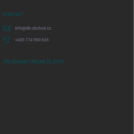
KONTAKT
info
@
dk-obchod.cz
+420 774 590 626
PŘIJÍMÁME ONLINE PLATBY