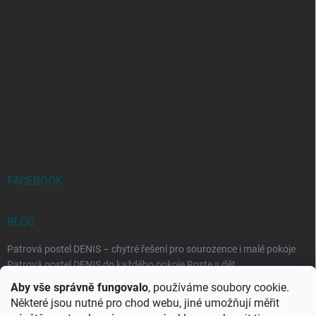
FACEBOOK
BLOG
Patrová postel DENIS – chytré řešení pro sourozence i malé pokoje
Patrová postel DENIS do každého pokoje Roste s dět...
Aby vše správně fungovalo
, používáme soubory cookie.
Rozkládací postele RELAX – ideální řešení pro malé prostory i
Některé jsou nutné pro chod webu, jiné umožňují měřit
každodenní spaní