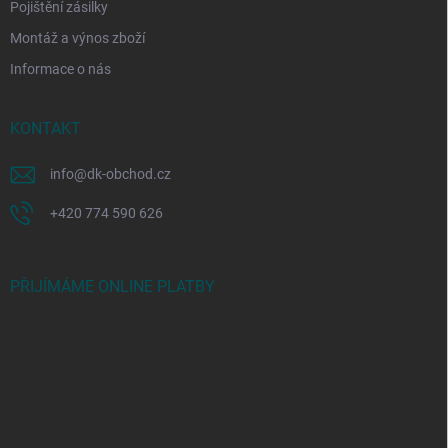
Pojištění zásilky
Montáž a výnos zboží
Informace o nás
KONTAKT
info
@
dk-obchod.cz
+420 774 590 626
PŘIJÍMÁME ONLINE PLATBY