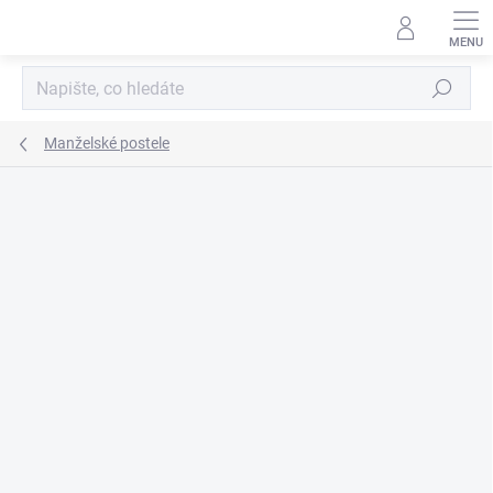
Přejít
na
obsah
Hledat
Manželské postele