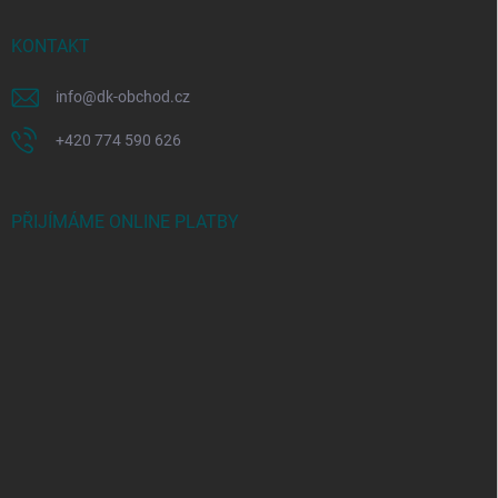
KONTAKT
info
@
dk-obchod.cz
+420 774 590 626
PŘIJÍMÁME ONLINE PLATBY