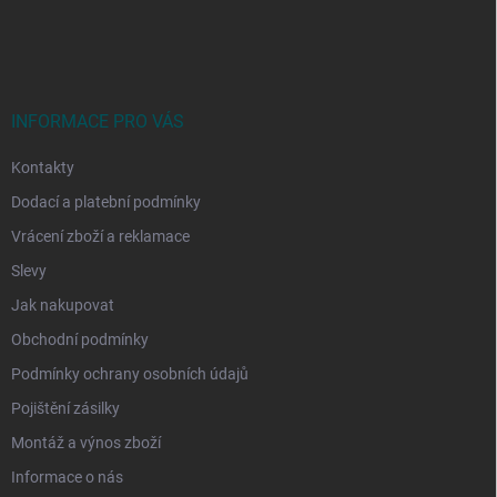
Z
á
p
a
t
í
INFORMACE PRO VÁS
Kontakty
Dodací a platební podmínky
Vrácení zboží a reklamace
Slevy
Jak nakupovat
Obchodní podmínky
Podmínky ochrany osobních údajů
Pojištění zásilky
Montáž a výnos zboží
Informace o nás