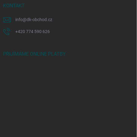
KONTAKT
info
@
dk-obchod.cz
+420 774 590 626
PŘIJÍMÁME ONLINE PLATBY