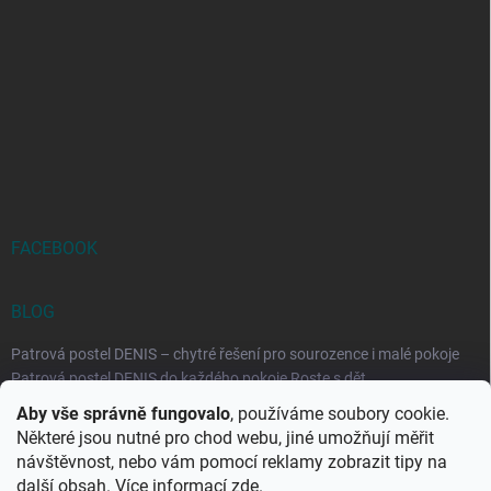
FACEBOOK
BLOG
Patrová postel DENIS – chytré řešení pro sourozence i malé pokoje
Patrová postel DENIS do každého pokoje Roste s dět...
Aby vše správně fungovalo
, používáme soubory cookie.
Rozkládací postele RELAX – ideální řešení pro malé prostory i
Některé jsou nutné pro chod webu, jiné umožňují měřit
každodenní spaní
návštěvnost, nebo vám pomocí reklamy zobrazit tipy na
Rozkládací postel, která se přizpůsobí vašemu živo...
další obsah. Více informací
zde
.