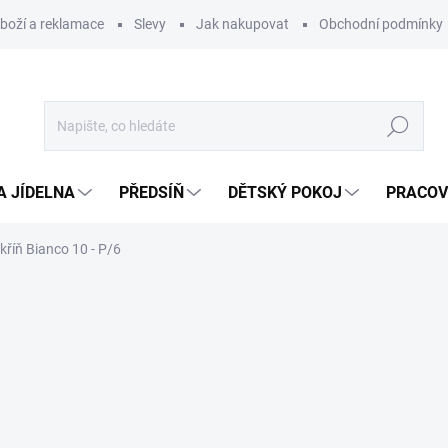
zboží a reklamace
Slevy
Jak nakupovat
Obchodní podmínky
Hledat
A JÍDELNA
PŘEDSÍŇ
DĚTSKÝ POKOJ
PRACOV
říň Bianco 10 - P/6