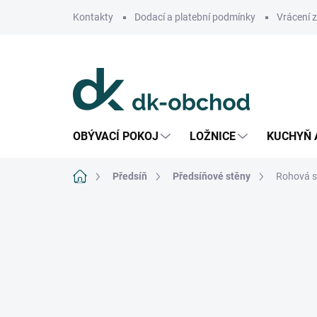
Přejít
Kontakty
Dodací a platební podmínky
Vrácení 
na
obsah
OBÝVACÍ POKOJ
LOŽNICE
KUCHYŇ 
Domů
Předsíň
Předsíňové stěny
Rohová sk