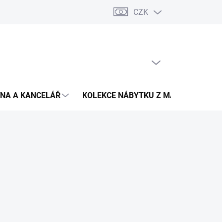
CZK
Podmínky ochrany osobních údajů
Pojištění zásilky
Montáž 
PRÁZDNÝ KOŠÍK
NÁKUPNÍ
KOŠÍK
NA A KANCELÁŘ
KOLEKCE NÁBYTKU Z MASIVU
V