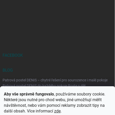
FACEBOOK
BLOG
Patrová postel DENIS – chytré řešení pro sourozence i malé pokoje
Patrová postel DENIS do každého pokoje Roste s dět...
Aby vše správně fungovalo
, používáme soubory cookie.
Rozkládací postele RELAX – ideální řešení pro malé prostory i
Některé jsou nutné pro chod webu, jiné umožňují měřit
každodenní spaní
návštěvnost, nebo vám pomocí reklamy zobrazit tipy na
Rozkládací postel, která se přizpůsobí vašemu živo...
další obsah. Více informací
zde
.