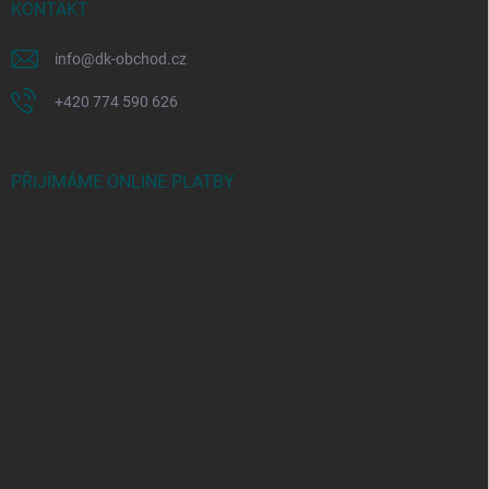
KONTAKT
info
@
dk-obchod.cz
+420 774 590 626
PŘIJÍMÁME ONLINE PLATBY