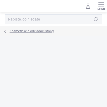
Přejít
na
obsah
Hledat
Kosmetické a odkládací stolky