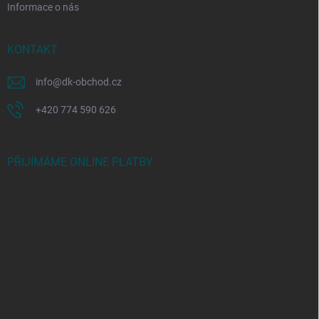
Informace o nás
KONTAKT
info
@
dk-obchod.cz
+420 774 590 626
PŘIJÍMÁME ONLINE PLATBY