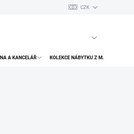
CZK
Podmínky ochrany osobních údajů
Pojištění zásilky
Montáž 
PRÁZDNÝ KOŠÍK
NÁKUPNÍ
KOŠÍK
NA A KANCELÁŘ
KOLEKCE NÁBYTKU Z MASIVU
V