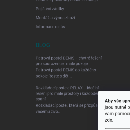
Pojištění zásilky
Montáž a výnos zboží
Informace o nás
BLOG
Patrová postel DENIS – chytré řešení
pro sourozence i malé pokoje
Patrová postel DENIS do každého
pokoje Roste s dět...
Rozkládací postele RELAX – ideální
řešení pro malé prostory i každodenní
spaní
Aby vše spr
Rozkládací postel, která se přizpůsobí
jsou nutné p
vašemu živo...
vám pomocí 
zde
.