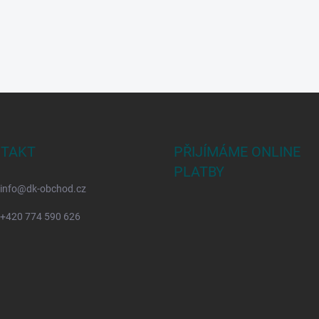
TAKT
PŘIJÍMÁME ONLINE
PLATBY
info
@
dk-obchod.cz
+420 774 590 626