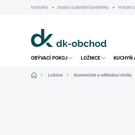
Přejít
Kontakty
Dodací a platební podmínky
Vrácení 
na
obsah
OBÝVACÍ POKOJ
LOŽNICE
KUCHYŇ 
Domů
Ložnice
Kosmetické a odkládací stolky