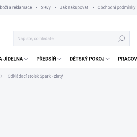
zboží a reklamace
Slevy
Jak nakupovat
Obchodní podmínky
Hledat
A JÍDELNA
PŘEDSÍŇ
DĚTSKÝ POKOJ
PRACOV
Odkládací stolek Spark - zlatý