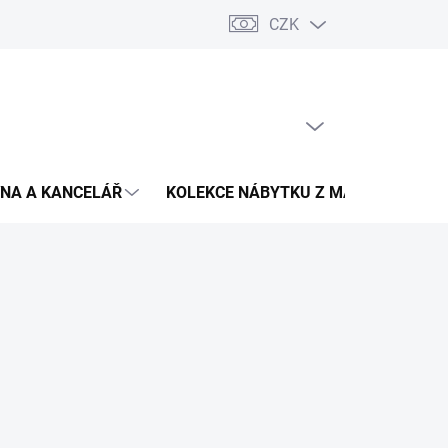
CZK
Podmínky ochrany osobních údajů
Pojištění zásilky
Montáž 
PRÁZDNÝ KOŠÍK
NÁKUPNÍ
KOŠÍK
NA A KANCELÁŘ
KOLEKCE NÁBYTKU Z MASIVU
V