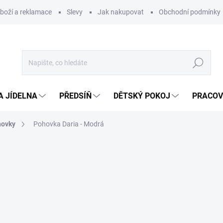
zboží a reklamace
Slevy
Jak nakupovat
Obchodní podmínky
Hledat
A JÍDELNA
PŘEDSÍŇ
DĚTSKÝ POKOJ
PRACOV
hovky
Pohovka Daria - Modrá