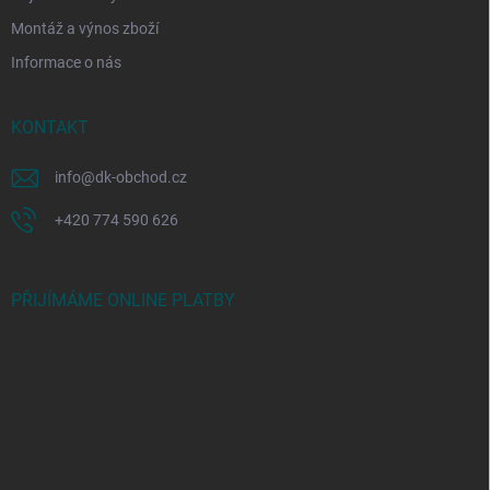
Montáž a výnos zboží
Informace o nás
KONTAKT
info
@
dk-obchod.cz
+420 774 590 626
PŘIJÍMÁME ONLINE PLATBY