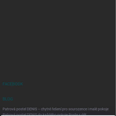
FACEBOOK
BLOG
Patrová postel DENIS – chytré řešení pro sourozence i malé pokoje
Patrová postel DENIS do každého pokoje Roste s dět...