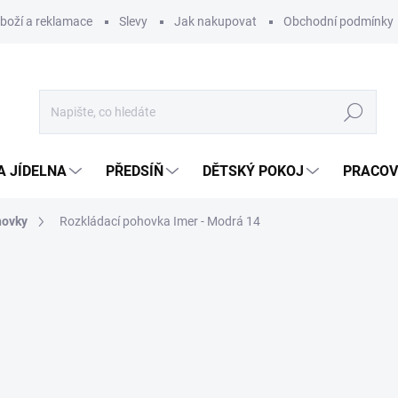
zboží a reklamace
Slevy
Jak nakupovat
Obchodní podmínky
Hledat
A JÍDELNA
PŘEDSÍŇ
DĚTSKÝ POKOJ
PRACOV
hovky
Rozkládací pohovka Imer - Modrá 14