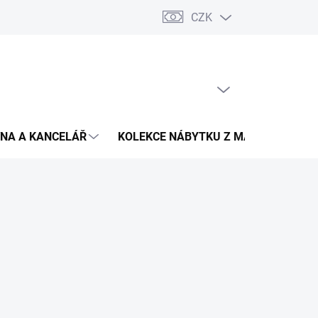
CZK
Podmínky ochrany osobních údajů
Pojištění zásilky
Montáž 
PRÁZDNÝ KOŠÍK
NÁKUPNÍ
KOŠÍK
NA A KANCELÁŘ
KOLEKCE NÁBYTKU Z MASIVU
V