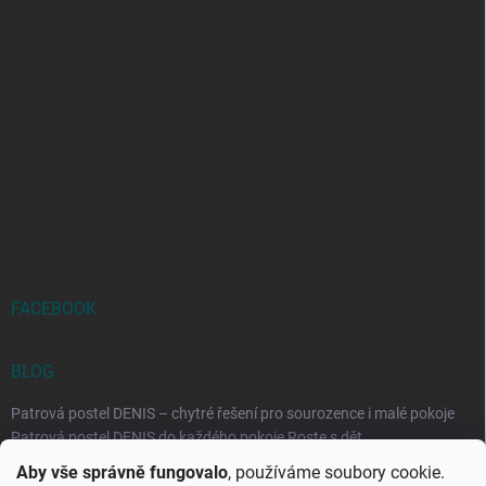
FACEBOOK
BLOG
Patrová postel DENIS – chytré řešení pro sourozence i malé pokoje
Patrová postel DENIS do každého pokoje Roste s dět...
Aby vše správně fungovalo
, používáme soubory cookie.
Rozkládací postele RELAX – ideální řešení pro malé prostory i