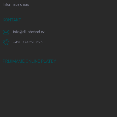
Informace o nás
KONTAKT
info
@
dk-obchod.cz
+420 774 590 626
PŘIJÍMÁME ONLINE PLATBY