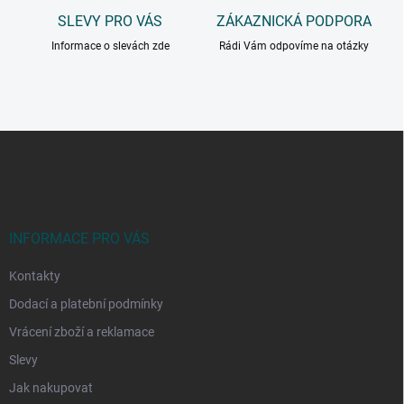
SLEVY PRO VÁS
ZÁKAZNICKÁ PODPORA
Informace o slevách zde
Rádi Vám odpovíme na otázky
Z
á
p
a
t
í
INFORMACE PRO VÁS
Kontakty
Dodací a platební podmínky
Vrácení zboží a reklamace
Slevy
Jak nakupovat