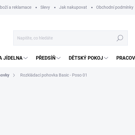
zboží a reklamace
Slevy
Jak nakupovat
Obchodní podmínky
Hledat
A JÍDELNA
PŘEDSÍŇ
DĚTSKÝ POKOJ
PRACOV
hovky
Rozkládací pohovka Basic - Poso 01