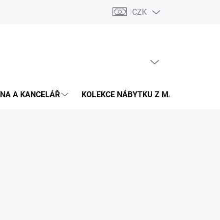
CZK
Podmínky ochrany osobních údajů
Pojištění zásilky
Montáž 
PRÁZDNÝ KOŠÍK
NÁKUPNÍ
KOŠÍK
NA A KANCELÁŘ
KOLEKCE NÁBYTKU Z MASIVU
V