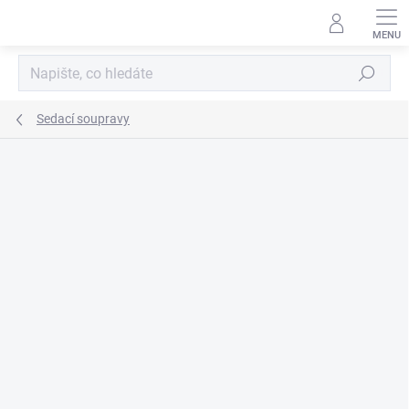
Přejít
na
obsah
Hledat
Sedací soupravy