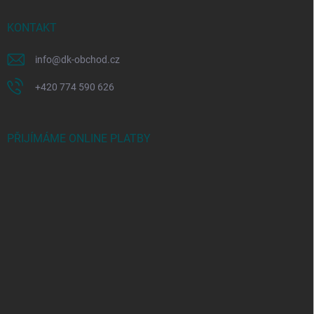
KONTAKT
info
@
dk-obchod.cz
+420 774 590 626
PŘIJÍMÁME ONLINE PLATBY