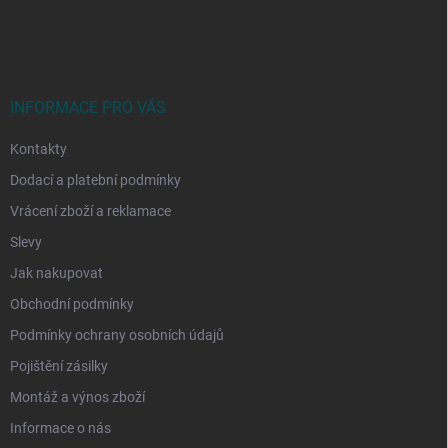
á
p
a
t
í
INFORMACE PRO VÁS
Kontakty
Dodací a platební podmínky
Vrácení zboží a reklamace
Slevy
Jak nakupovat
Obchodní podmínky
Podmínky ochrany osobních údajů
Pojištění zásilky
Montáž a výnos zboží
Informace o nás