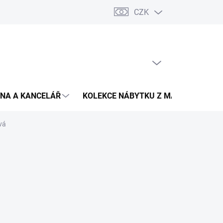
CZK
Podmínky ochrany osobních údajů
Pojištění zásilky
Montáž 
PRÁZDNÝ KOŠÍK
NÁKUPNÍ
KOŠÍK
NA A KANCELÁŘ
KOLEKCE NÁBYTKU Z MASIVU
V
vá