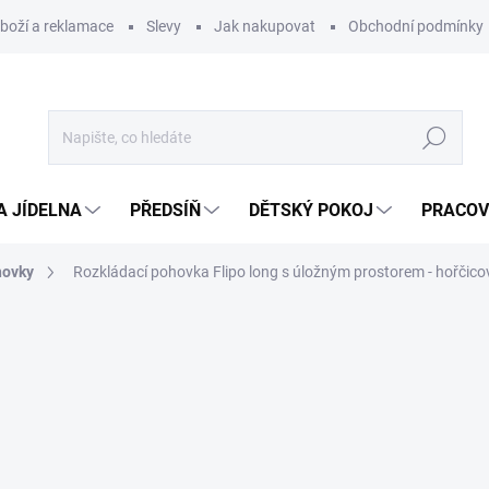
zboží a reklamace
Slevy
Jak nakupovat
Obchodní podmínky
Hledat
A JÍDELNA
PŘEDSÍŇ
DĚTSKÝ POKOJ
PRACOV
hovky
Rozkládací pohovka Flipo long s úložným prostorem - hořčico