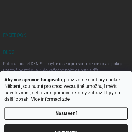
FACEBOOK
BLOG
Patrová postel DENIS – chytré řešení pro sourozence i malé pokoje
Patrová postel DENIS do každého pokoje Roste s dět...
Aby vše správně fungovalo
, používáme soubory cookie.
Rozkládací postele RELAX – ideální řešení pro malé prostory i
Některé jsou nutné pro chod webu, jiné umožňují měřit
každodenní spaní
návštěvnost, nebo vám pomocí reklamy zobrazit tipy na
Rozkládací postel, která se přizpůsobí vašemu živo...
další obsah. Více informací
zde
.
Nastavení
Copyright 2026
DK-obchod.cz
. Všechna práva vyhrazena.
Upravit
nastavení cookies