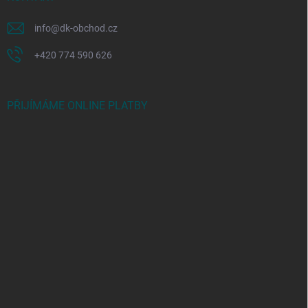
info
@
dk-obchod.cz
+420 774 590 626
PŘIJÍMÁME ONLINE PLATBY