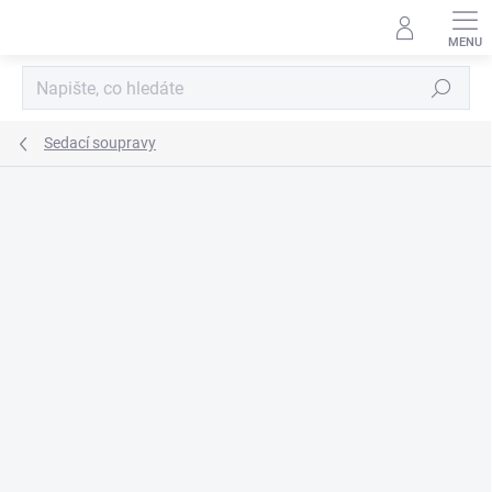
Přejít
na
obsah
Hledat
Sedací soupravy