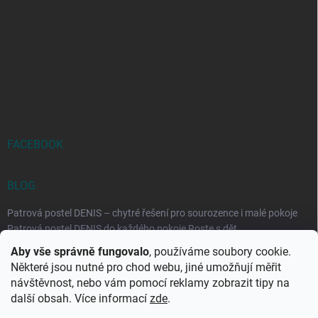
FACEBOOK
BLOG
Patrová postel DENIS – chytré řešení pro sourozence i malé pokoje
Patrová postel DENIS do každého pokoje Roste s dět...
Aby vše správně fungovalo
, používáme soubory cookie.
Rozkládací postele RELAX – ideální řešení pro malé prostory i
Některé jsou nutné pro chod webu, jiné umožňují měřit
každodenní spaní
návštěvnost, nebo vám pomocí reklamy zobrazit tipy na
Rozkládací postel, která se přizpůsobí vašemu živo...
další obsah. Více informací
zde
.