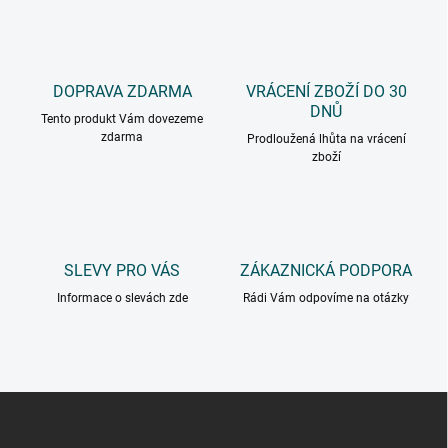
DOPRAVA ZDARMA
VRÁCENÍ ZBOŽÍ DO 30
DNŮ
Tento produkt Vám dovezeme
zdarma
Prodloužená lhůta na vrácení
zboží
SLEVY PRO VÁS
ZÁKAZNICKÁ PODPORA
Informace o slevách zde
Rádi Vám odpovíme na otázky
Z
á
p